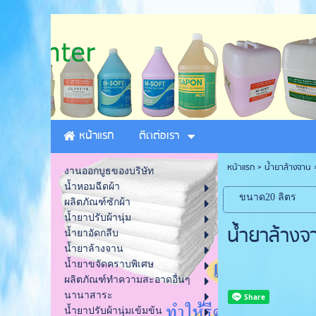
หน้าแรก
ติดต่อเรา
หน้าแรก
> น้ำยาล้างจาน
งานออกบูธของบริษัท
น้ำหอมฉีดผ้า
ขนาด20 ลิตร
ผลิตภัณฑ์ซักผ้า
น้ำยาปรับผ้านุ่ม
น้ำยาล้างจ
น้ำยาอัดกลีบ
น้ำยาล้างจาน
น้ำยาขจัดคราบพิเศษ
ผลิตภัณฑ์ทำความสะอาดอื่นๆ
นานาสาระ
น้ำยาปรับผ้านุ่มเข้มข้น