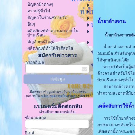
ปัญหาผ้าต่างๆ
ความรู้ทั่วไป
ปัญหาในร้านซักอบรีด
น้ำยาล้างจาน
อื่นๆ
ผลิตภัณฑ์ทำความสะอาดใน
บ้านเรือน
น้ำยาล้างจานขจั
สัญลักษณ์Tagผ้า
น้ำยาล้างจานสำหร
ผลิตภัณฑ์ทำให้ผ้าสีสดใส
ถนอมมือ สำหรับทุกภ
สมัครรับข่าวสาร
ได้ทุกชนิดบนโต๊ะ
กรอกอีเมล
ทางบริษัทเป็นผู้ผล
ล้างจานสำหรับใช้ใน
บ้านเรือนต่างๆทั่วไป
สามารถล้างคราบมัน
เมื่อท่านส่งข้อมูลผ่านฟอร์ม จะถือว่าท่าน
ทำความสะอาดที่มีประส
ยอมรับใน
นโยบายความเป็นส่วนตัว
ของเรา
เคล็ดลับการใช้น้
แบบฟอร์มติดต่อกลับ
คำอธิบายแบบฟอร์ม
ชื่อนามสกุล
การใช้น้ำยาล้างจา
ภาชนะต่างๆด้วยน้ำเ
เพียงเท่านี้ภาชนะข
อีเมล์