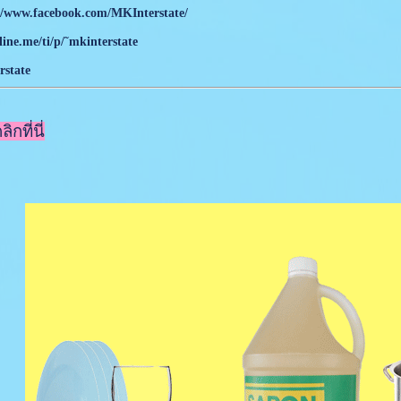
//www.facebook.com/MKInterstate/
/line.me/ti/p/˜mkinterstate
state
กที่นี่