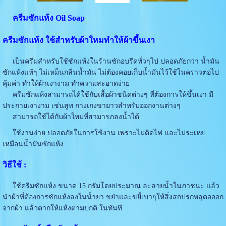
ครีมซักแห้ง Oil Soap
ครีมซักแห้ง ใช้สำหรับผ้าใหมทำให้ผ้าขึ้นเงา
เป็นครีมสำหรับใช้ซักแห้งในร้านซักอบรีดทั่วๆไป ปลอดภัยกว่า น้ำมัน
ซักแห้งแท้ๆ ไม่เหม็นกลิ่นน้ำมัน ไม่ต้องคอยเก็บน้ำมันไว้ใช้ในคราวต่อไป
คุ้มค่า ทำให้ผ้าเงางาม ทำความสะอาดง่าย
ครีมซักแห้งสามารถได้ใช้กับเสื้อผ้าชนิดต่างๆ ที่ต้องการให้ขึ้นเงา มี
ประกายเงางาม เช่นสูท กางเกงขายาวสำหรับออกงานต่างๆ
สามารถใช้ได้กับผ้าใหมที่สามารภลงน้ำได้
ใช้งานง่าย ปลอดภัยในการใช้งาน เพราะไม่ติดไฟ และไม่ระเหย
เหมือนน้ำมันซักแห้ง
วิธีใช้ :
ใช้ครีมซักแห้ง ขนาด 15 กรัมโดยประมาณ ละลายน้ำในภาชนะ แล้ว
นำผ้าที่ต้องการซักแห้งลงในน้ำยา ขยำและขยี้เบาๆให้สิ่งสกปรกหลุดอออก
จากผ้า แล้วตากให้แห้งตามปกติ ในทันที