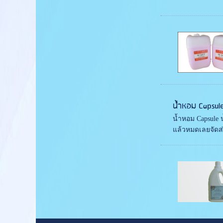
น้ำหอม Capsul
น้ำหอม Capsule 
แล้วหมดเลยจัดส่