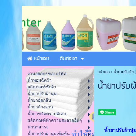
หน้าแรก
ติดต่อเรา
หน้าแรก
> น้ำยาปรับผ้านุ
งานออกบูธของบริษัท
น้ำหอมฉีดผ้า
น้ำยาปรับผ้
ผลิตภัณฑ์ซักผ้า
น้ำยาปรับผ้านุ่ม
น้ำยาอัดกลีบ
น้ำยาล้างจาน
น้ำยาขจัดคราบพิเศษ
ผลิตภัณฑ์ทำความสะอาดอื่นๆ
นานาสาระ
น้ำยาปรับผ้านุ่ม
น้ำยาปรับผ้านุ่มเข้มข้น