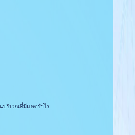
งในบริเวณที่มีแดดรำไร