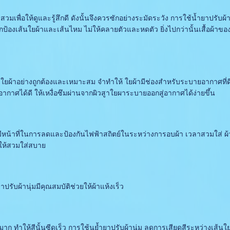
มเพื่อให้ดูและรู้สึกดี ดังนั้นจึงควรซักอย่างระมัดระวัง การใช้น้ำยาปรับผ
กป้องเส้นใยผ้าและเส้นไหม ไม่ให้คลายตัวและหดตัว ยิ่งไปกว่านั้นเสื้อผ้
ผ้าอย่างถูกต้องและเหมาะสม จำทำให้ ใยผ้ามีช่องสำหรับระบายอากาศที่ดี ไม
อากาศได้ดี ให้เหงื่อซึมผ่านจากผิวสูาใยผาระบายออกสู่อากาศได้ง่ายขึ้น
หน้าที่ในการลดและป้องกันไฟฟ้าสถิตย์ในระหว่างการอบผ้า เวลาสวมใส่ ผ้าจึง
ยให้สวมใส่สบาย
บผ้านุ่มมีคุณสมบัติช่วยให้ผ้าแห้งเร็ว
าก ทำให้สีนั้นซีดเร็ว การใช้นย้ำยาปรับผ้านุ่ม ลดการเสียดสีระหว่างเส้นใย