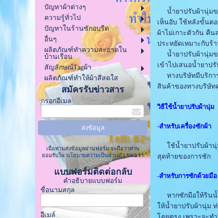
ปัญหาผ้าต่างๆ
น้ำยาปรับผ้านุ่มของ
ความรู้ทั่วไป
เห็นอับ ใช้หลังขั้น
ปัญหาในร้านซักอบรีด
ผ้าไม่เกาะตัวกัน คื
อื่นๆ
ประหยัดเหมาะกับร้
ผลิตภัณฑ์ทำความสะอาดใน
น้ำยาปรับผ้านุ่มขอ
บ้านเรือน
เข้าไปเสนอน้ำยาปรับ
สัญลักษณ์Tagผ้า
ทางบริษัทมีบริการส่
ผลิตภัณฑ์ทำให้ผ้าสีสดใส
สินค้าของทางบริษัท
สมัครรับข่าวสาร
กรอกอีเมล
วิธีใช้น้ำยาปรับผ้านุ่ม
-สำหรับเครื่องซักผ้า
ใช้น้ำยาปรับผ้านุ่ม
เมื่อท่านส่งข้อมูลผ่านฟอร์ม จะถือว่าท่าน
ยอมรับใน
นโยบายความเป็นส่วนตัว
ของเรา
สุดท้ายของการซัก
แบบฟอร์มติดต่อกลับ
-สำหรับการซักด้วยมือ
คำอธิบายแบบฟอร์ม
ชื่อนามสกุล
หากซักมือให้รินน้ำ
ให้น้ำยาปรับผ้านุ่ม 
อีเมล์
โดยตรง เพราะจะทำใ